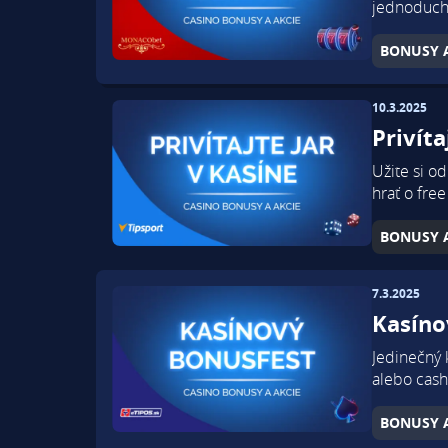
jednoduchý
BONUSY 
10.3.2025
Privíta
Užite si o
hrať o free
BONUSY 
7.3.2025
Kasíno
Jedinečný 
alebo cash
BONUSY 