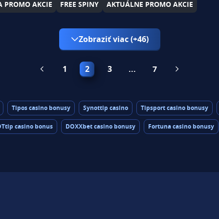
A PROMO AKCIE
FREE SPINY
AKTUÁLNE PROMO AKCIE
Zobraziť viac (+46)
1
2
3
...
7
Tipos casino bonusy
Synottip casino
Tipsport casino bonusy
Ttip casino bonus
DOXXbet casino bonusy
Fortuna casino bonusy