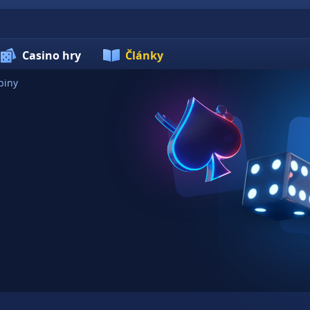
Casino hry
Články
piny