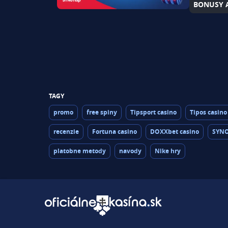
BONUSY 
TAGY
promo
free spiny
Tipsport casino
Tipos casino
recenzie
Fortuna casino
DOXXbet casino
SYNO
platobne metody
navody
Nike hry