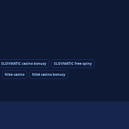
SLOVMATIC casino bonusy
SLOVMATIC free spiny
Nike casino
Niké casino bonusy