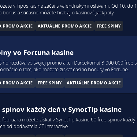
žete v Tipos kasíne začať s valentínskymi oslavami. Od 10. do 1
o bonus a súčasne môžete hrať aj o kasínové jackpoty.
A PROMO AKCIE
AKTUÁLNE PROMO AKCIE
FREE SPINY
piny vo Fortuna kasíne
síno rozdáva vo svojej promo akcii Darčekomat 3 000 000 free 
formácie o tom, ako môžete získať casino bonusy vo Fortune.
A PROMO AKCIE
FREE SPINY
AKTUÁLNE PROMO AKCIE
e spinov každý deň v SynotTip kasíne
. februára môžete získať v SynotTip kasíne 60 free spinov každý 
ch od dodávateľa CT Interactive.