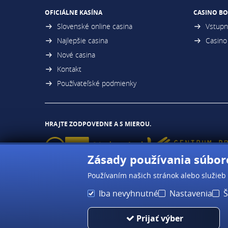
OFICIÁLNE KASÍNA
CASINO B
Slovenské online casina
Vstupn
Najlepšie casina
Casino
Nové casina
Kontakt
Používateľské podmienky
HRAJTE ZODPOVEDNE A S MIEROU.
Zásady používania súbor
Používaním našich stránok alebo služieb 
OficiálneKasína.sk je webová stránka porovnávajúca legálne slov
Iba nevyhnutné
Nastavenia
Š
pre hráčov na Slovensku. Účasť na hazardných hrách je zakázaná p
a hrajte zodpovedne a s mierou.
Prijať výber