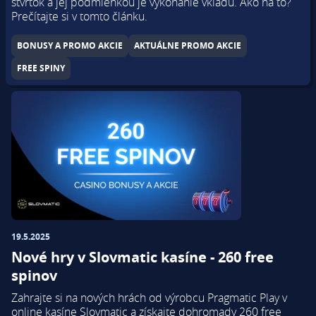
štvrtok a jej podmienkou je vykonanie vkladu. Ako na to?
Prečítajte si v tomto článku.
BONUSY A PROMO AKCIE
AKTUÁLNE PROMO AKCIE
FREE SPINY
19.5.2025
Nové hry v Slovmatic kasíne - 260 free
spinov
Zahrajte si na nových hrách od výrobcu Pragmatic Play v
online kasíne Slovmatic a získajte dohromady 260 free