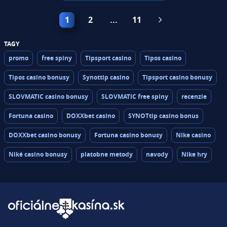
1
2
...
11
TAGY
promo
free spiny
Tipsport casino
Tipos casino
Tipos casino bonusy
Synottip casino
Tipsport casino bonusy
SLOVMATIC casino bonusy
SLOVMATIC free spiny
recenzie
Fortuna casino
DOXXbet casino
SYNOTtip casino bonus
DOXXbet casino bonusy
Fortuna casino bonusy
Nike casino
Niké casino bonusy
platobne metody
navody
Nike hry