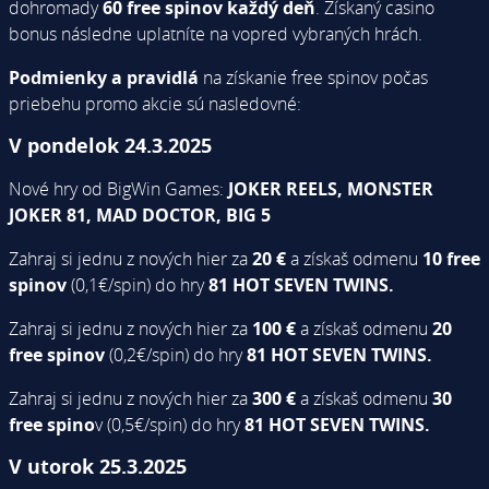
dohromady
60 free spinov každý deň
. Získaný casino
bonus následne uplatníte na vopred vybraných hrách.
Podmienky a pravidlá
na získanie free spinov počas
priebehu promo akcie sú nasledovné:
V pondelok 24.3.2025
Nové hry od BigWin Games:
JOKER REELS, MONSTER
JOKER 81, MAD DOCTOR, BIG 5
Zahraj si jednu z nových hier za
20 €
a získaš odmenu
10 free
spinov
(0,1€/spin) do hry
81 HOT SEVEN TWINS.
Zahraj si jednu z nových hier za
100 €
a získaš odmenu
20
free spinov
(0,2€/spin) do hry
81 HOT SEVEN TWINS.
Zahraj si jednu z nových hier za
300 €
a získaš odmenu
30
free spino
v (0,5€/spin) do hry
81 HOT SEVEN TWINS.
V utorok 25.3.2025