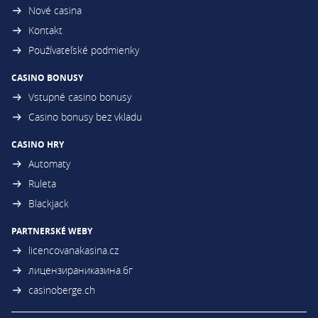
Nové casina
Kontakt
Používateľské podmienky
CASINO BONUSY
Vstupné casino bonusy
Casino bonusy bez vkladu
CASINO HRY
Automaty
Ruleta
Blackjack
PARTNERSKÉ WEBY
licencovanakasina.cz
лицензираниказина.бг
casinoberge.ch