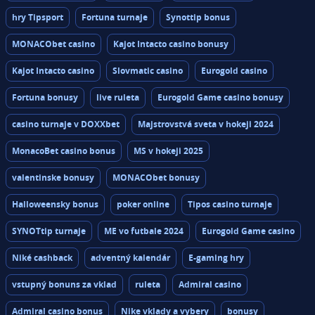
hry Tipsport
Fortuna turnaje
Synottip bonus
MONACObet casino
Kajot Intacto casino bonusy
Kajot Intacto casino
Slovmatic casino
Eurogold casino
Fortuna bonusy
live ruleta
Eurogold Game casino bonusy
casino turnaje v DOXXbet
Majstrovstvá sveta v hokeji 2024
MonacoBet casino bonus
MS v hokeji 2025
valentinske bonusy
MONACObet bonusy
Halloweensky bonus
poker online
Tipos casino turnaje
SYNOTtip turnaje
ME vo futbale 2024
Eurogold Game casino
Niké cashback
adventný kalendár
E-gaming hry
vstupný bonuns za vklad
ruleta
Admiral casino
Admiral casino bonus
Nike vklady a vybery
bonusy