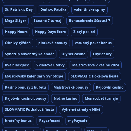
St. Patrick's Day
Deň sv. Patrika
valentinske spiny
Mega Šláger
Šťastná 7 turnaj
Bonusobranie Šťastná 7
Happy Hours
Happy Days Extra
Zlatý poklad
Ohnivý týždeň
piatkové bonusy
vstupný poker bonus
Synottip adventný kalendár
OlyBet casino
OlyBet hry
live blackjack
Vkladové utorky
Majstrovstvá v kasíne 2024
Majstrovský kalendár v Synottipe
SLOVMATIC Hokejová fiesta
Kasíno bonusy z bufetu
Majstrovské bonusy
Kajotwin casino
Kajotwin casino bonusy
Nočné kasíno
Monacobet turnaje
SLOVMATIC Futbalová fiesta
Výherné stredy v Niké
hrateľný bonus
Paysafecard
myPaysafe