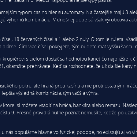
nejším typom casino hier sú automaty. Najčastejšie majú 3 ale
ajú výhernú kombináciu. V dnešnej dobe sú však výrobcovia autom
 čísel, 18 červených čísel a 1 alebo 2 nuly. O tom je ruleta. Vsadi
látne. Čím viac čísel pokryjete, tým budete mať vyššiu šancu na
i krupiérovi s cieľom dostať sa hodnotou kariet čo najbližšie k 
 21, okamžite prehrávate. Keď sa rozhodnete, že už ďalšie karty 
ického pokru, ale hraná proti kasínu a nie proti ostatným hráčom
lepšia výsledná kombinácia, tým väčšia výhra.
 v ktorej si môžete vsadiť na hráča, bankára alebo remízu. Násle
k číslu 9. Presné pravidlá nutne poznať nemusíte, keďže po uzatv
ú u nás populárne hlavne vo fyzickej podobe, no existujú aj vo vi