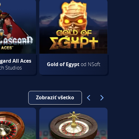
gard All Aces
Classic
Gold of Egypt
od NSoft
ch Studios
Swit
Zobraziť všetko