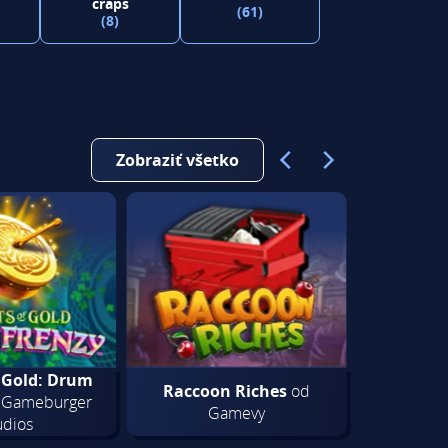
craps
(
61
)
(
8
)
Zobraziť všetko
f Gold: Drum
Raccoon Riches
od
Deep Div
 Gameburger
Gamevy
udios