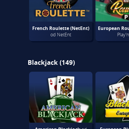
 Diamonds
French Roulette (NetEnt)
European Rou
IT
od NetEnt
Play'
View slide 1
View slide 2
View slide 3
Blackjack (149)