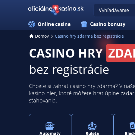
Online casina
Casino bonusy
Domov
Casino hry
zdarma
bez registrácie
CASINO HRY
ZDA
bez registrácie
Chcete si zahrať casino hry zdarma? V naše
kasíno hier, ktoré môžete hrať úplne zadar
sťahovania.
Automaty
Ruleta
Blac