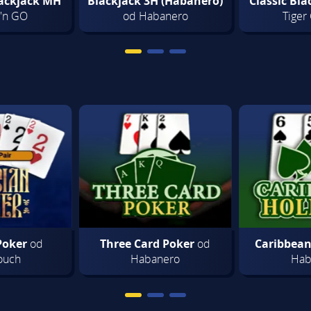
ackjack MH
Blackjack 3H (Habanero)
Classic Bl
y'n GO
od Habanero
Tiger
Poker
od
Three Card Poker
od
Caribbea
ouch
Habanero
Hab