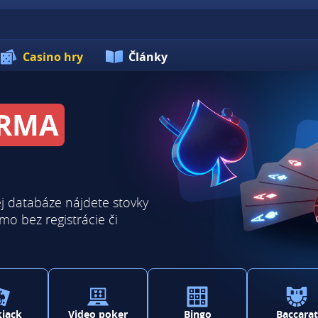
Casino hry
Články
RMA
j databáze nájdete stovky
mo bez registrácie či
kjack
Video poker
Bingo
Baccarat