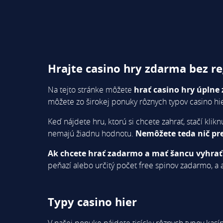
Hrajte casino hry zdarma bez re
Na tejto stránke môžete
hrať casino hry úplne
môžete zo širokej ponuky rôznych typov casino hie
Keď nájdete hru, ktorú si chcete zahrať, stačí klik
nemajú žiadnu hodnotu.
Nemôžete teda nič pre
Ak chcete hrať zadarmo a mať šancu vyhrať r
peňazí alebo určitý počet free spinov zadarmo, a 
Typy casino hier
V našej ponuke nájdete tisícky rôznych typov kasí