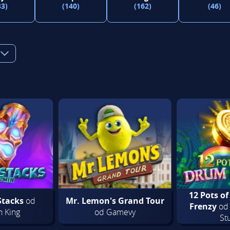
33
)
(
140
)
(
162
)
(
46
)
12 Pots o
Stacks
od
Mr. Lemon's Grand Tour
Frenzy
od
n King
od Gamevy
St