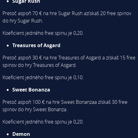
Sugar Rush
Pretoč aspoň 70 € na hre Sugar Rush azískaš 20 free spinov
do hry Sugar Rush.
Koeficient jedného free spinu je 0,20.
Treasures of Asgard
Pretoč aspoň 30 € na hre Treasures of Asgard a získaš 15 free
spinov do hry Treasures of Asgard.
Koeficient jedného free spinu je 0,10.
Sweet Bonanza
Pretoč aspoň 100 € na hre Sweet Bonanzaa získaš 30 free
spinov do hry Sweet Bonanza.
Koeficient jedného free spinu je 0,20.
Demon