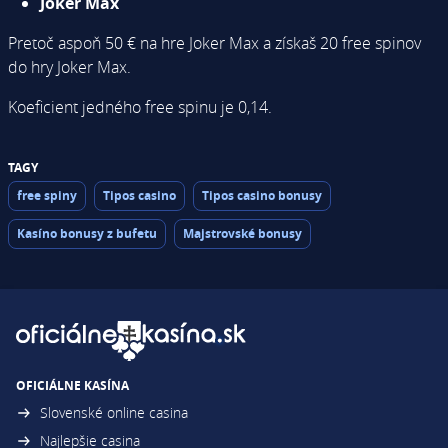
Joker Max
Pretoč aspoň 50 € na hre Joker Max a získaš 20 free spinov
do hry Joker Max.
Koeficient jedného free spinu je 0,14.
TAGY
free spiny
Tipos casino
Tipos casino bonusy
Kasíno bonusy z bufetu
Majstrovské bonusy
OFICIÁLNE KASÍNA
Slovenské online casina
Najlepšie casina