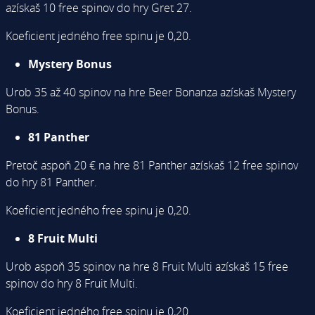
azískaš 10 free spinov do hry Gret 27.
Koeficient jedného free spinu je 0,20.
Mystery Bonus
Urob 35 až 40 spinov na hre Beer Bonanza azískaš Mystery
Bonus.
81 Panther
Pretoč aspoň 20 € na hre 81 Panther azískaš 12 free spinov
do hry 81 Panther.
Koeficient jedného free spinu je 0,20.
8 Fruit Multi
Urob aspoň 35 spinov na hre 8 Fruit Multi azískaš 15 free
spinov do hry 8 Fruit Multi.
Koeficient jedného free spinu je 0,20.