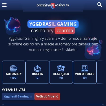
YGGDRASIL GAMING
casino hry
zdarma
Yggdrasil Gaming hry zdarma v demo móde. Zahrajte
si online casino hry a hracie automaty pre zábavu, bez
nutnosti registrácie či vkladu.
AUTOMATY
RULETA
BLACKJACK
VIDEO POKER
B
(
190
)
(
0
)
(
0
)
(
0
)
VYBRANÉ FILTRE
Yggdrasil Gaming
Vyčistiť filtre