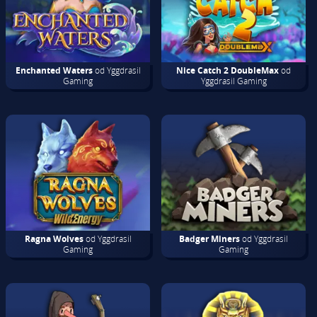
Enchanted Waters
od Yggdrasil
Nice Catch 2 DoubleMax
od
Gaming
Yggdrasil Gaming
Ragna Wolves
od Yggdrasil
Badger Miners
od Yggdrasil
Gaming
Gaming