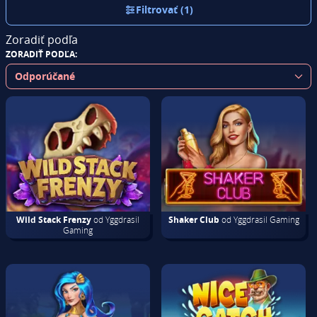
Filtrovať (1)
Zoradiť podľa
ZORADIŤ PODĽA:
Wild Stack Frenzy
od Yggdrasil
Shaker Club
od Yggdrasil Gaming
Gaming