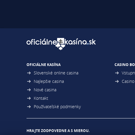
OFICIÁLNE KASÍNA
CASINO B
Slovenské online casina
Vstupn
Najlepšie casina
Casino
Nové casina
Kontakt
Používateľské podmienky
HRAJTE ZODPOVEDNE A S MIEROU.