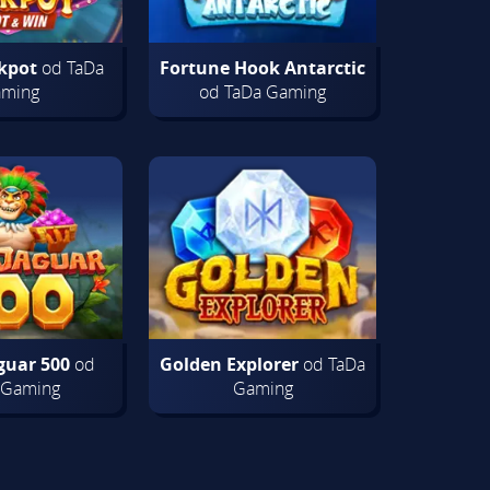
ckpot
od TaDa
Fortune Hook Antarctic
ming
od TaDa Gaming
guar 500
od
Golden Explorer
od TaDa
 Gaming
Gaming