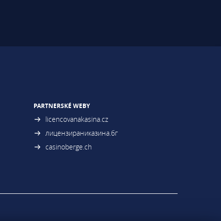
PARTNERSKÉ WEBY
licencovanakasina.cz
лицензираниказина.бг
casinoberge.ch