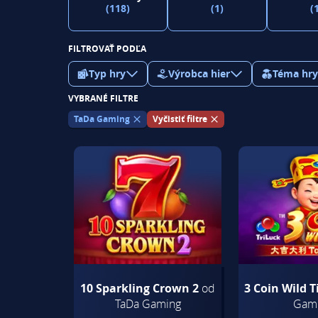
(
118
)
(
1
)
(
FILTROVAŤ PODĽA
Typ hry
Výrobca hier
Téma hry
VYBRANÉ FILTRE
TaDa Gaming
Vyčistiť filtre
10 Sparkling Crown 2
od
3 Coin Wild T
TaDa Gaming
Gam