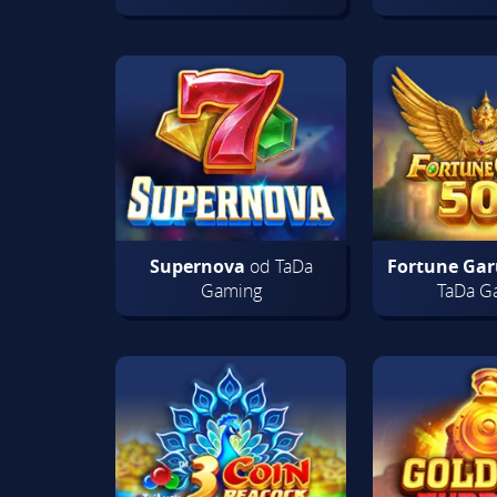
Supernova
od TaDa
Fortune Ga
Gaming
TaDa G