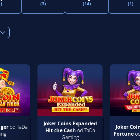
1
)
(
3
)
(
14
)
(
1
)
Joker Coins Expanded
iger
od TaDa
Joker Coi
Hit the Cash
od TaDa
ing
Fortune
o
Gaming