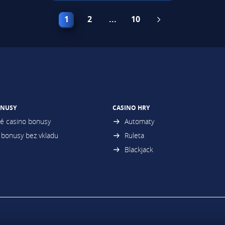
1
2
...
10
ONUSY
CASINO HRY
é casino bonusy
Automaty
 bonusy bez vkladu
Ruleta
Blackjack