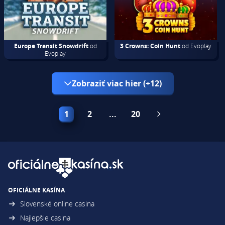
Europe Transit Snowdrift
od
3 Crowns: Coin Hunt
od Evoplay
Evoplay
Zobraziť viac hier (+12)
1
2
...
20
OFICIÁLNE KASÍNA
Slovenské online casina
Najlepšie casina