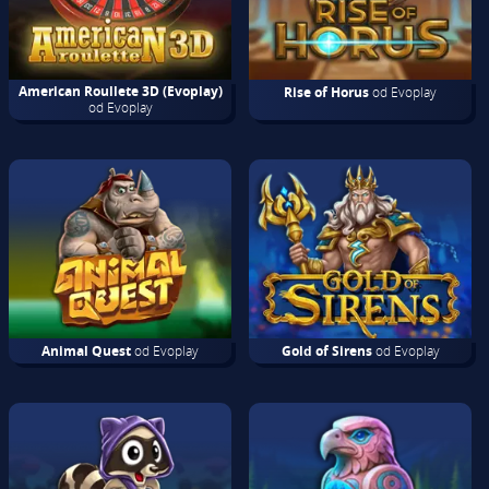
American Roullete 3D (Evoplay)
Rise of Horus
od Evoplay
od Evoplay
Animal Quest
od Evoplay
Gold of Sirens
od Evoplay