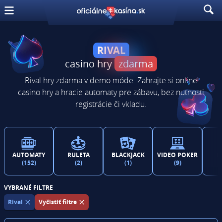
RIVAL
casino hry
zdarma
Rival hry zdarma v demo móde. Zahrajte si online
casino hry a hracie automaty pre zábavu, bez nutnosti
registrácie či vkladu.
AUTOMATY
RULETA
BLACKJACK
VIDEO POKER
B
(
152
)
(
2
)
(
1
)
(
9
)
VYBRANÉ FILTRE
Rival
Vyčistiť filtre