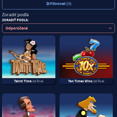
Filtrovať (1)
Zoradiť podľa
ZORADIŤ PODĽA:
Tahiti Time
od Rival
Ten Times Wins
od Rival