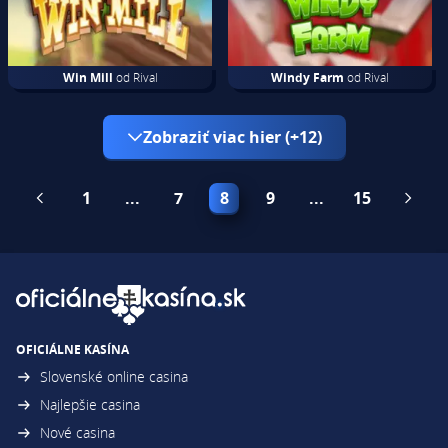
Win Mill
od Rival
Windy Farm
od Rival
Zobraziť viac hier (+12)
1
...
7
8
9
...
15
OFICIÁLNE KASÍNA
Slovenské online casina
Najlepšie casina
Nové casina