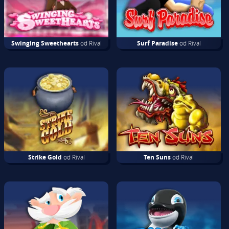
Swinging Sweethearts
od Rival
Surf Paradise
od Rival
Strike Gold
od Rival
Ten Suns
od Rival