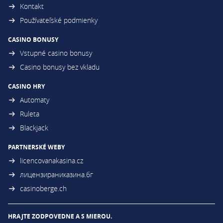
Kontakt
Používateľské podmienky
CASINO BONUSY
Vstupné casino bonusy
Casino bonusy bez vkladu
CASINO HRY
Automaty
Ruleta
Blackjack
PARTNERSKÉ WEBY
licencovanakasina.cz
лицензираниказина.бг
casinoberge.ch
HRAJTE ZODPOVEDNE A S MIEROU.