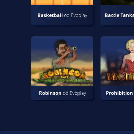
Basketball
od Evoplay
Battle Tank
Robinson
od Evoplay
Prohibitio