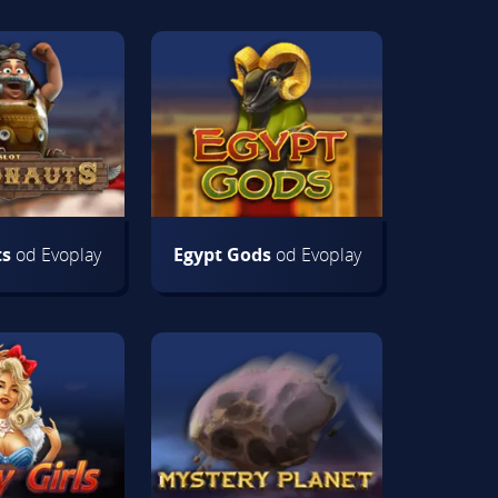
ts
od Evoplay
Egypt Gods
od Evoplay