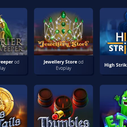
weeper
od
Jewellery Store
od
High Stri
lay
Evoplay