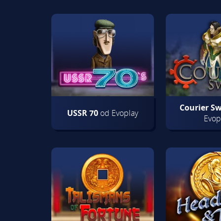
Courier S
USSR 70
od Evoplay
Evop