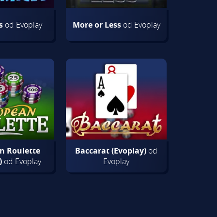
es
od Evoplay
More or Less
od Evoplay
n Roulette
Baccarat (Evoplay)
od
)
od Evoplay
Evoplay