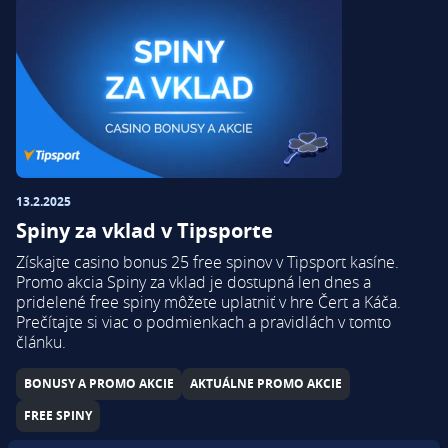
13.2.2025
Spiny za vklad v Tipsporte
Získajte casino bonus 25 free spinov v Tipsport kasíne.
Promo akcia Spiny za vklad je dostupná len dnes a
pridelené free spiny môžete uplatniť v hre Čert a Káča.
Prečítajte si viac o podmienkach a pravidlách v tomto
článku.
BONUSY A PROMO AKCIE
AKTUÁLNE PROMO AKCIE
FREE SPINY