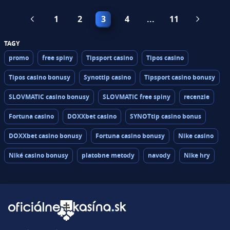
1
2
3
4
...
11
TAGY
promo
free spiny
Tipsport casino
Tipos casino
Tipos casino bonusy
Synottip casino
Tipsport casino bonusy
SLOVMATIC casino bonusy
SLOVMATIC free spiny
recenzie
Fortuna casino
DOXXbet casino
SYNOTtip casino bonus
DOXXbet casino bonusy
Fortuna casino bonusy
Nike casino
Niké casino bonusy
platobne metody
navody
Nike hry