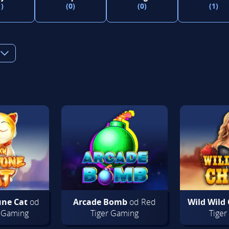
1
)
(
0
)
(
0
)
(
1
)
une Cat
od
Arcade Bomb
od Red
Wild Wild
 Gaming
Tiger Gaming
Tige