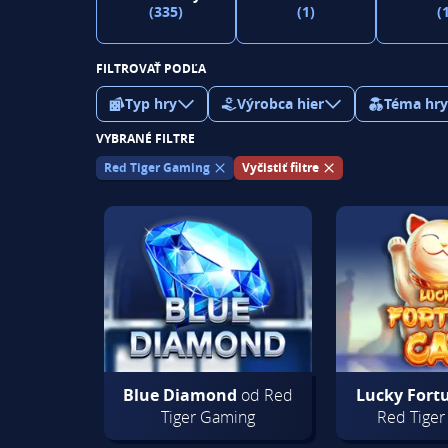
(
335
)
(
1
)
(
FILTROVAŤ PODĽA
Typ hry
Výrobca hier
Téma hry
VYBRANÉ FILTRE
Red Tiger Gaming
Vyčistiť filtre
Blue Diamond
od Red
Lucky Fort
Tiger Gaming
Red Tiger