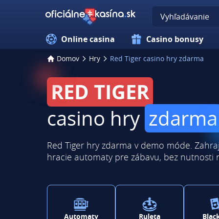
Online casina
Casino bonusy
Domov
Hry
Red Tiger
casino hry
zdarma
RED TIGER
casino hry
zdarma
Red Tiger hry zdarma v demo móde. Zahrajt
hracie automaty pre zábavu, bez nutnosti re
Automaty
Ruleta
Blac