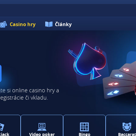
Casino hry
Články
e si online casino hry a
gistrácie či vkladu.
kjack
Video poker
Bingo
Baccarat