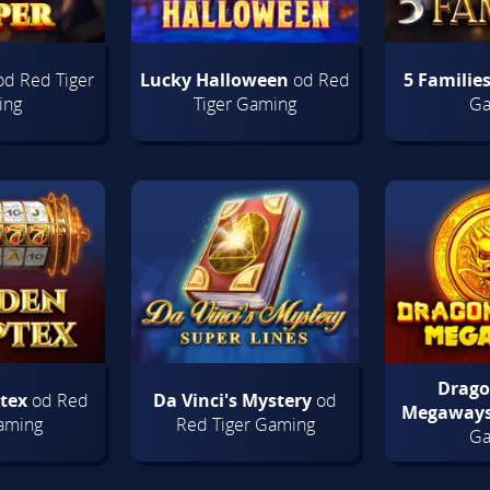
od Red Tiger
Lucky Halloween
od Red
5 Familie
ing
Tiger Gaming
Ga
Drago
ptex
od Red
Da Vinci's Mystery
od
Megaway
aming
Red Tiger Gaming
Ga