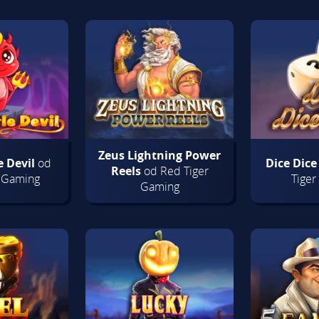
Zeus Lightning Power
e Devil
od
Dice Dice
Reels
od Red Tiger
 Gaming
Tige
Gaming