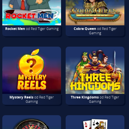
Rocket Men
od Red Tiger Gaming
Cobra Queen
od Red Tiger
Gaming
Mystery Reels
od Red Tiger
Three Kingdoms
od Red Tiger
Gaming
Gaming