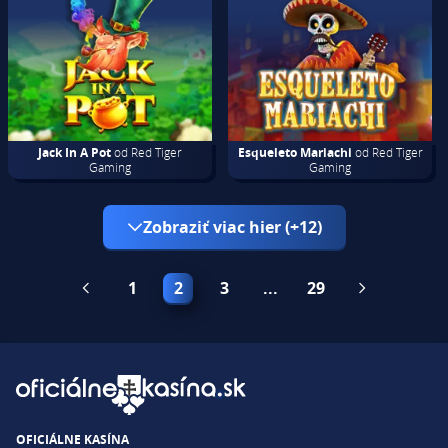
Jack In A Pot
od Red Tiger
Esqueleto Mariachi
od Red Tiger
Gaming
Gaming
Zobraziť viac hier (+12)
1
2
3
...
29
OFICIÁLNE KASÍNA