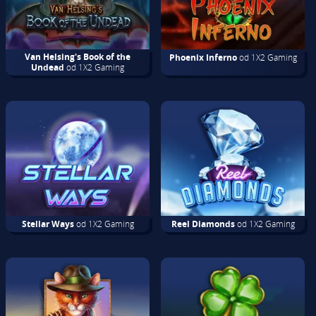
Van Helsing's Book of the
Phoenix Inferno
od 1X2 Gaming
Undead
od 1X2 Gaming
Stellar Ways
od 1X2 Gaming
Reel Diamonds
od 1X2 Gaming