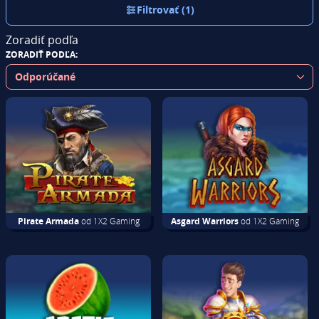
Filtrovať (1)
Zoradiť podľa
ZORADIŤ PODĽA:
Pirate Armada
od 1X2 Gaming
Asgard Warriors
od 1X2 Gaming