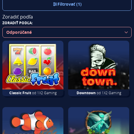
Filtrovať (1)
Zoradiť podľa
ZORADIŤ PODĽA:
Classic Fruit
od 1X2 Gaming
Downtown
od 1X2 Gaming