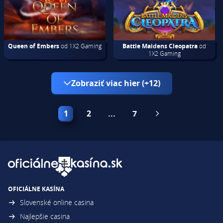
Queen of Embers
od 1X2 Gaming
Battle Maidens Cleopatra
od
1X2 Gaming
Zobraziť viac hier (+12)
1
2
...
7
OFICIÁLNE KASÍNA
Slovenské online casina
Najlepšie casina