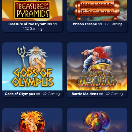
Treasure of the Pyramids
od
Prison Escape
od 1X2 Gaming
1X2 Gaming
Gods of Olympus
od 1X2 Gaming
Battle Maidens
od 1X2 Gaming