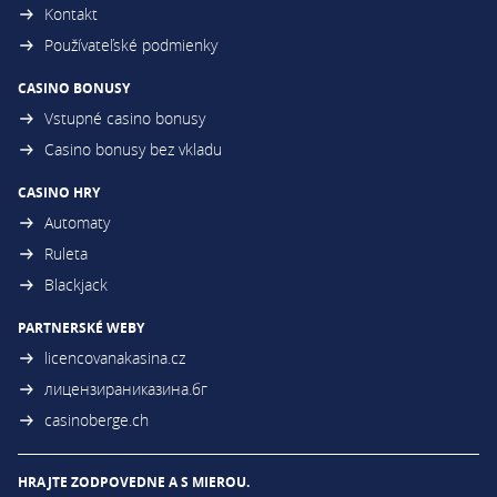
Kontakt
Používateľské podmienky
CASINO BONUSY
Vstupné casino bonusy
Casino bonusy bez vkladu
CASINO HRY
Automaty
Ruleta
Blackjack
PARTNERSKÉ WEBY
licencovanakasina.cz
лицензираниказина.бг
casinoberge.ch
HRAJTE ZODPOVEDNE A S MIEROU.