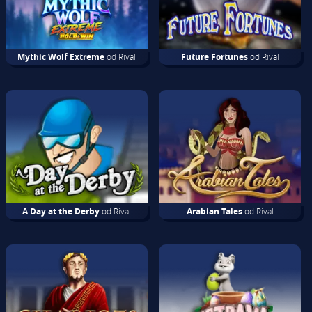
Mythic Wolf Extreme
od Rival
Future Fortunes
od Rival
A Day at the Derby
od Rival
Arabian Tales
od Rival