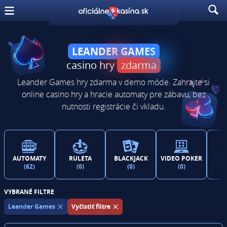
LEANDER GAMES
casino hry
zdarma
Leander Games hry zdarma v demo móde. Zahrajte si
online casino hry a hracie automaty pre zábavu, bez
nutnosti registrácie či vkladu.
AUTOMATY
RULETA
BLACKJACK
VIDEO POKER
B
(
62
)
(
0
)
(
0
)
(
0
)
VYBRANÉ FILTRE
Leander Games
Vyčistiť filtre