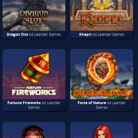
Dragon Slot
od Leander Games
Khepri
od Leander Games
Fortune Fireworks
od Leander
Force of Nature
od Leander
Games
Games