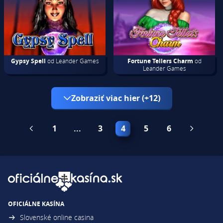
Gypsy Spell
od Leander Games
Fortune Tellers Charm
od
Leander Games
Zobraziť viac hier (+12)
1
...
3
4
5
6
OFICIÁLNE KASÍNA
Slovenské online casina