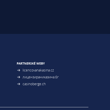
PARTNERSKÉ WEBY
licencovanakasina.cz
лицензираниказина.бг
casinoberge.ch