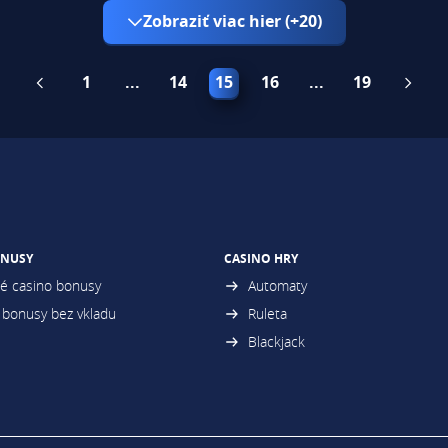
Zobraziť viac hier (+20)
1
...
14
15
16
...
19
ONUSY
CASINO HRY
é casino bonusy
Automaty
 bonusy bez vkladu
Ruleta
Blackjack