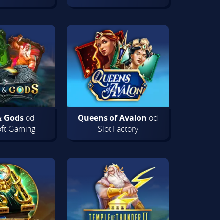
& Gods
od
Queens of Avalon
od
oft Gaming
Slot Factory