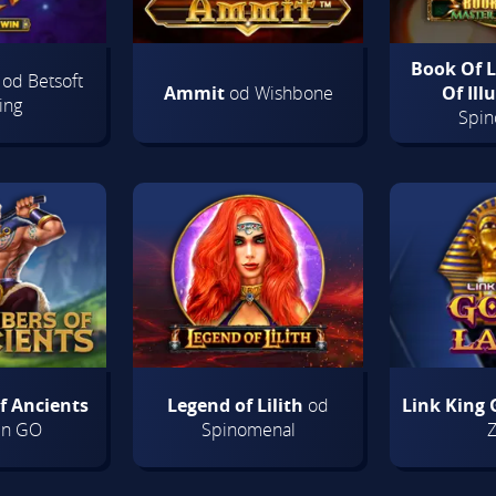
Book Of L
a
od Betsoft
Ammit
od Wishbone
Of Ill
ing
Spin
f Ancients
Legend of Lilith
od
Link King
'n GO
Spinomenal
Z