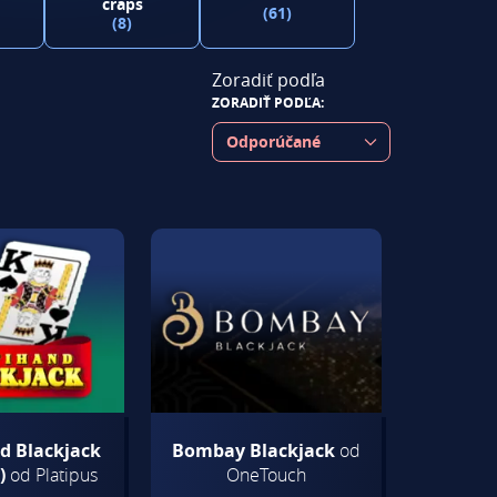
craps
(
61
)
(
8
)
Zoradiť podľa
ZORADIŤ PODĽA:
d Blackjack
Bombay Blackjack
od
s)
od Platipus
OneTouch