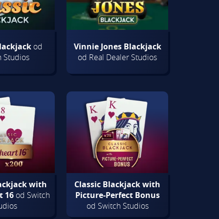
Blackjack
od
Vinnie Jones Blackjack
h Studios
od Real Dealer Studios
ackjack with
Classic Blackjack with
t 16
od Switch
Picture-Perfect Bonus
udios
od Switch Studios