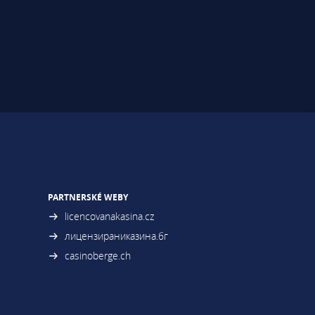
PARTNERSKÉ WEBY
licencovanakasina.cz
лицензираниказина.бг
casinoberge.ch