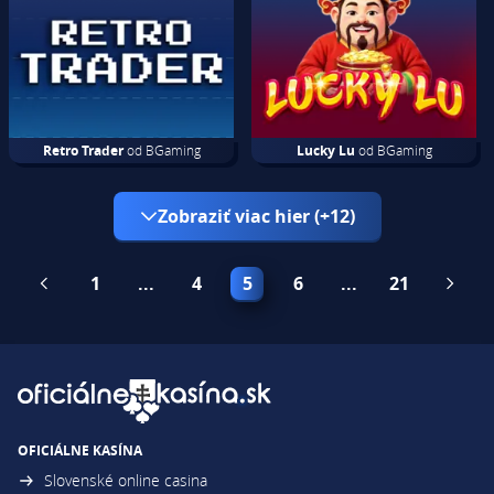
Retro Trader
od BGaming
Lucky Lu
od BGaming
Zobraziť viac hier (+12)
1
...
4
5
6
...
21
OFICIÁLNE KASÍNA
Slovenské online casina