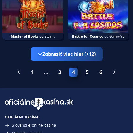
Master of Books
od Swintt
Battle for Cosmos
od GameArt
Zobraziť viac hier (+12)
1
...
3
4
5
6
OFICIÁLNE KASÍNA
Slovenské online casina