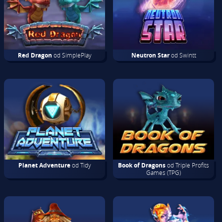
Red Dragon
od SimplePlay
Neutron Star
od Swintt
Planet Adventure
od Tidy
Book of Dragons
od Triple Profits
Games (TPG)