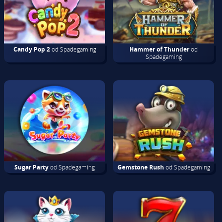
Candy Pop 2
od Spadegaming
Hammer of Thunder
od
Spadegaming
Sugar Party
od Spadegaming
Gemstone Rush
od Spadegaming