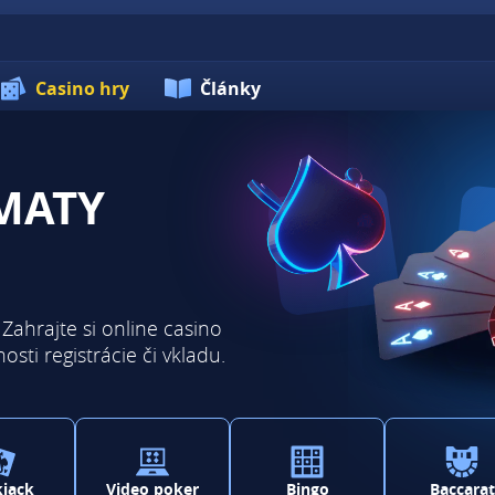
Casino hry
Články
MATY
ahrajte si online casino
sti registrácie či vkladu.
kjack
Video poker
Bingo
Baccarat