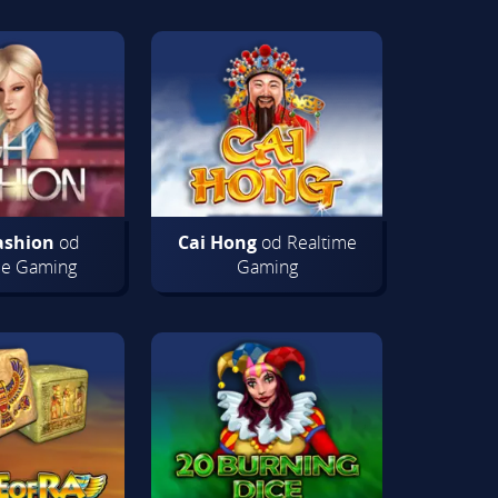
ashion
od
Cai Hong
od Realtime
me Gaming
Gaming