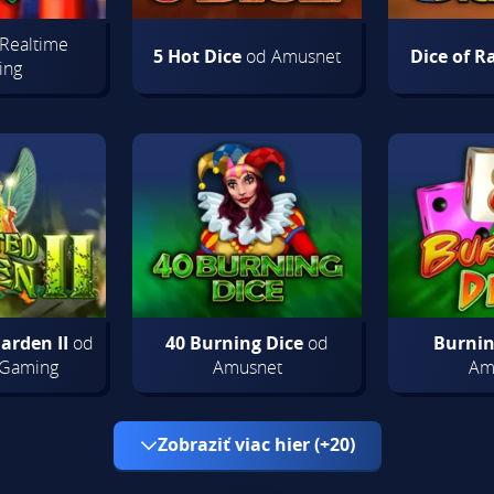
Realtime
5 Hot Dice
od Amusnet
Dice of R
ing
arden II
od
40 Burning Dice
od
Burnin
 Gaming
Amusnet
Am
Zobraziť viac hier (+20)