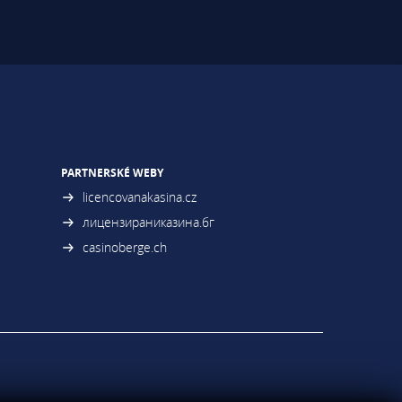
PARTNERSKÉ WEBY
licencovanakasina.cz
лицензираниказина.бг
casinoberge.ch