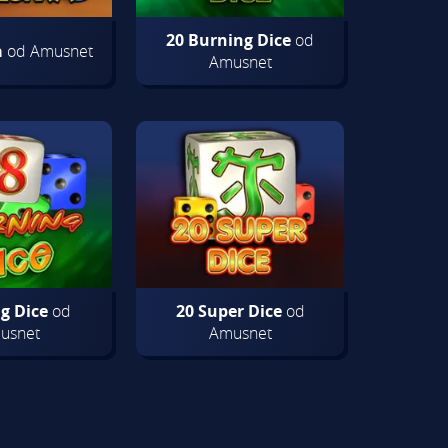
20 Burning Dice
od
a
od Amusnet
Amusnet
g Dice
od
20 Super Dice
od
usnet
Amusnet