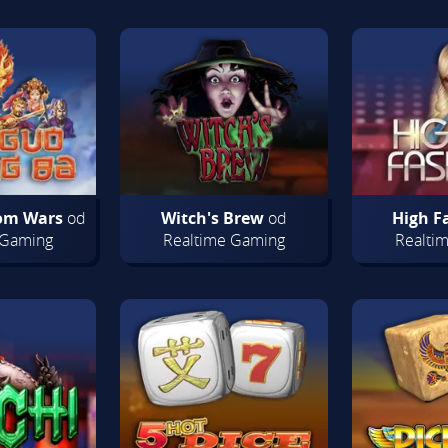
dom Wars
od
Witch's Brew
od
High F
 Gaming
Realtime Gaming
Realti