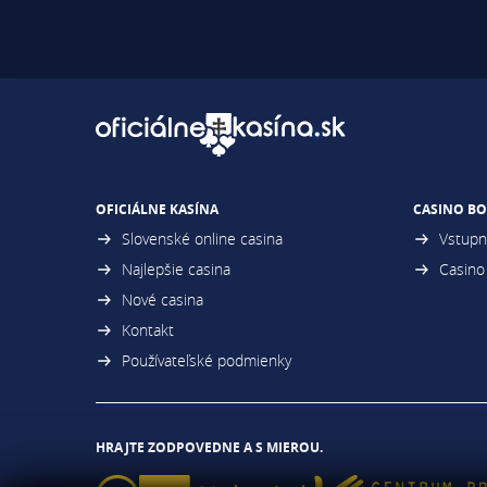
OFICIÁLNE KASÍNA
CASINO B
Slovenské online casina
Vstupn
Najlepšie casina
Casino
Nové casina
Kontakt
Používateľské podmienky
HRAJTE ZODPOVEDNE A S MIEROU.