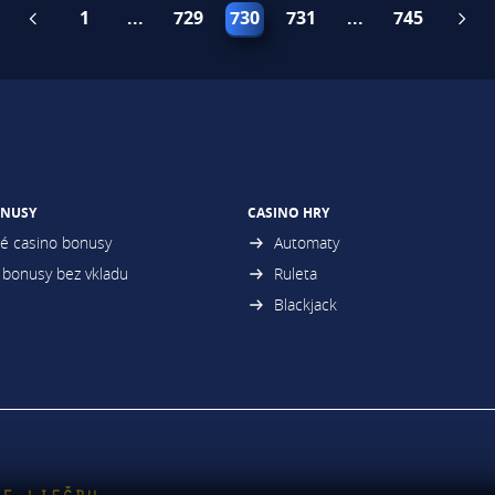
1
...
729
730
731
...
745
ONUSY
CASINO HRY
é casino bonusy
Automaty
 bonusy bez vkladu
Ruleta
Blackjack