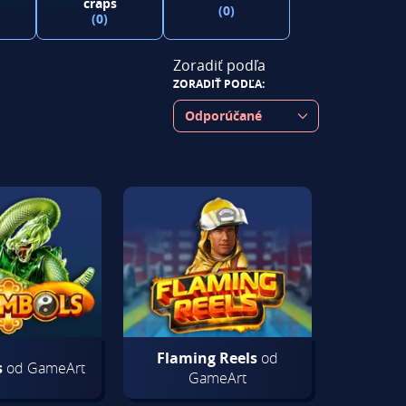
craps
(
0
)
(
0
)
Zoradiť podľa
ZORADIŤ PODĽA:
Flaming Reels
od
s
od GameArt
GameArt