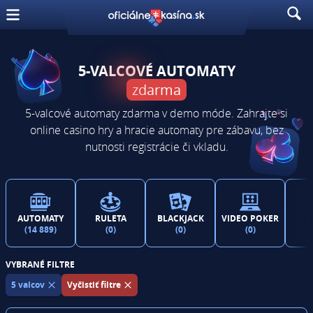
5-VALCOVÉ AUTOMATY
zdarma
5-valcové automaty zdarma v demo móde. Zahrajte si
online casino hry a hracie automaty pre zábavu, bez
nutnosti registrácie či vkladu.
AUTOMATY
RULETA
BLACKJACK
VIDEO POKER
B
(
14 889
)
(
0
)
(
0
)
(
0
)
VYBRANÉ FILTRE
5 valcov
Vyčistiť filtre