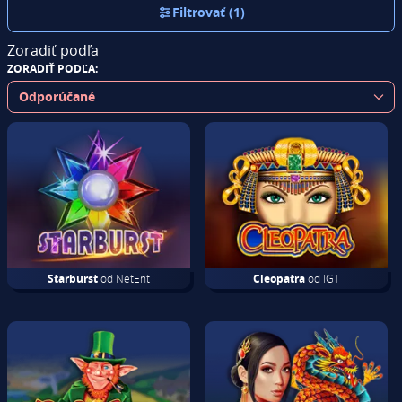
Filtrovať (1)
Zoradiť podľa
ZORADIŤ PODĽA:
Starburst
od NetEnt
Cleopatra
od IGT